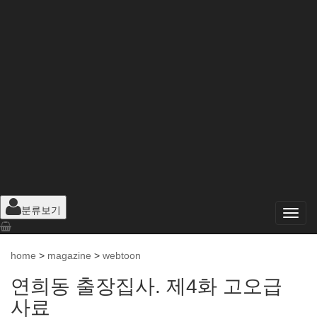
분류보기
home
>
magazine
>
webtoon
연희동 출장집사. 제4화 고오급
사료