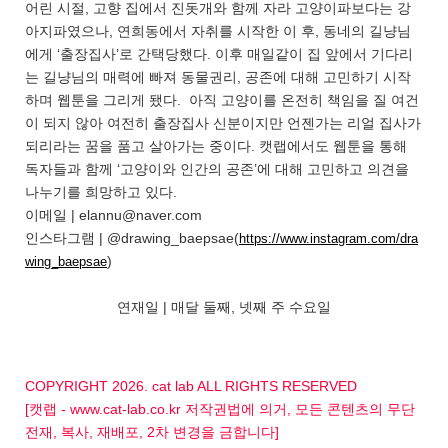
어린 시절, 고향 집에서 진돗개와 함께 자라 고양이파보다는 강
아지파였으나, 연희동에서 자취를 시작한 이 후, 동네의 길냥님
에게 ‘출장집사’로 간택당했다. 이후 매일같이 집 앞에서 기다리
는 길냥님의 매력에 빠져 동물권리, 공존에 대해 고민하기 시작
하며 웹툰을 그리게 됐다. 아직 고양이를 온전히 책임을 질 여건
이 되지 않아 여전히 출장집사 신분이지만 언젠가는 리얼 집사가
되리라는 꿈을 품고 살아가는 중이다. 캣랩에서도 웹툰을 통해
독자들과 함께 ‘고양이와 인간의 공존’에 대해 고민하고 의견을
나누기를 희망하고 있다.
이메일 | elannu@naver.com
인스타그램 | @drawing_baepsae(
https://www.instagram.com/dra
)
wing_baepsae
연재일 | 매달 둘째, 넷째 주 수요일
COPYRIGHT 2026. cat lab ALL RIGHTS RESERVED
[캣랩 - www.cat-lab.co.kr 저작권법에 의거, 모든 콘텐츠의 무단
전재, 복사, 재배포, 2차 변경을 금합니다]