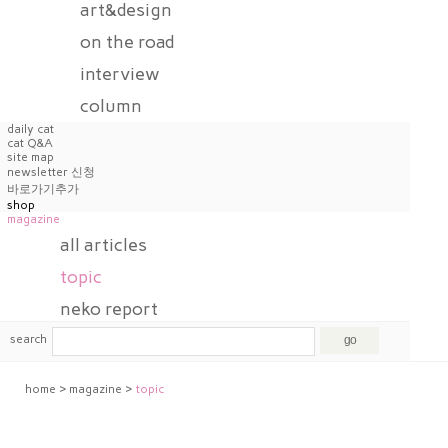
art&design
on the road
interview
column
daily cat
cat Q&A
site map
newsletter 신청
바로가기추가
shop
magazine
all articles
topic
neko report
webtoon
search
story c
home
>
magazine
>
topic
art&design
on the road