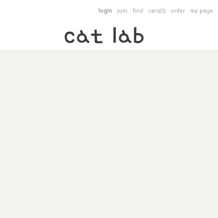
login
join
find
cart(0)
order
my page